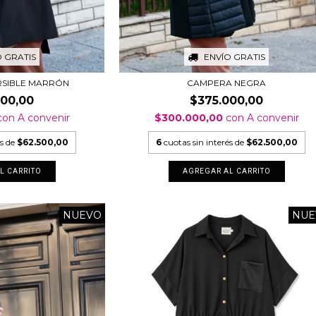
O GRATIS
ENVÍO GRATIS
RSIBLE MARRÓN
CAMPERA NEGRA
000,00
$375.000,00
con
A convenir
$300.000,00
con
A convenir
és de
$62.500,00
6
cuotas sin interés de
$62.500,00
L CARRITO
AGREGAR AL CARRITO
NUEVO
NUE