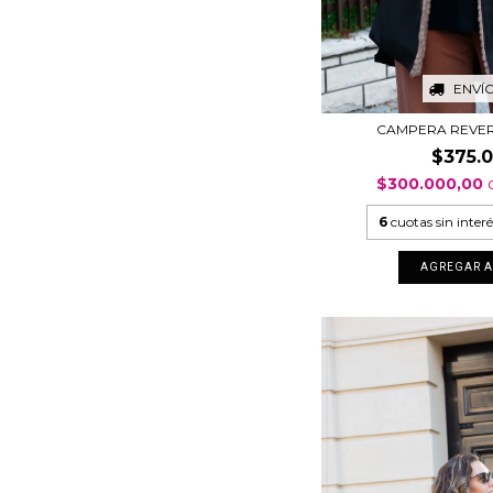
ENVÍ
CAMPERA REVE
$375.
$300.000,00
6
cuotas sin inter
AGREGAR A