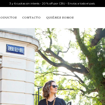
3 y 6 cuotas sin interés - 20 % off por CBU - Envíos a todo el país.
RODUCTOS
CONTACTO
QUIÉNES SOMOS
s y sé la primera en recibir novedades y
ofertas.