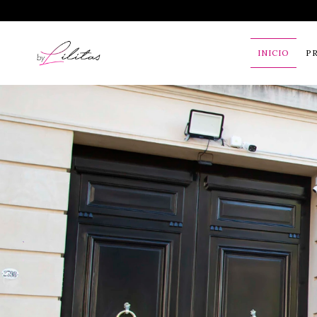
INICIO
P
Déjanos tus dato