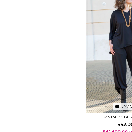
ENVÍ
PANTALÓN DE
$52.0
$41.600,00
c