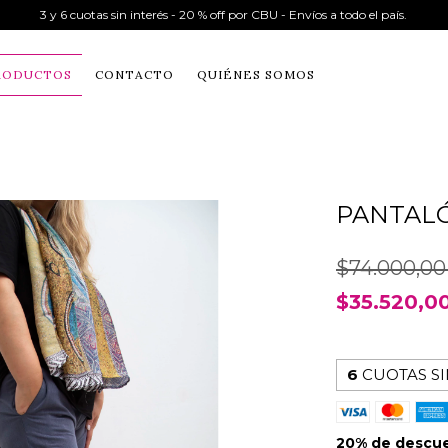
3 y 6 cuotas sin interés - 20 % off por CBU - Envíos a todo el país.
RODUCTOS
CONTACTO
QUIÉNES SOMOS
PANTAL
$74.000,0
$35.520,0
6
CUOTAS SI
20% de descu