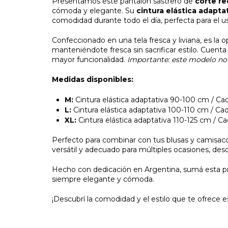
Presentamos este pantalón sastrero de
corte re
cómoda y elegante. Su
cintura elástica adapta
comodidad durante todo el día, perfecta para el us
Confeccionado en una tela fresca y liviana, es la o
manteniéndote fresca sin sacrificar estilo. Cuenta 
mayor funcionalidad.
Importante: este modelo no i
Medidas disponibles:
M:
Cintura elástica adaptativa 90-100 cm / Ca
L:
Cintura elástica adaptativa 100-110 cm / Ca
XL:
Cintura elástica adaptativa 110-125 cm / C
Perfecto para combinar con tus blusas y camisacos
versátil y adecuado para múltiples ocasiones, desde
Hecho con dedicación en Argentina, sumá esta pre
siempre elegante y cómoda.
¡Descubrí la comodidad y el estilo que te ofrece e