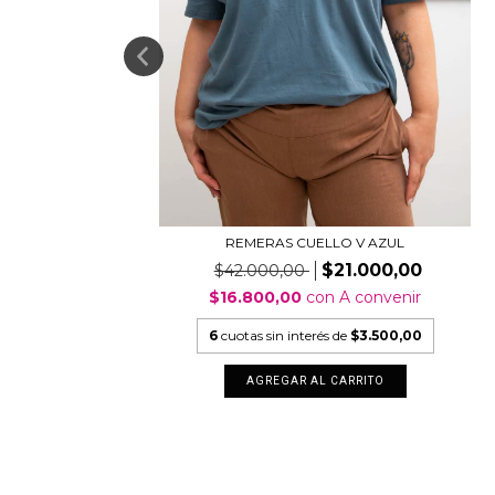
M
REMERAS CUELLO V AZUL
$21.000,00
$42.000,00
$16.800,00
con
A convenir
6
cuotas sin interés de
$3.500,00
AGREGAR AL CARRITO