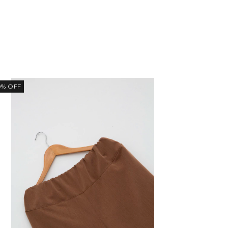
0
%
OFF