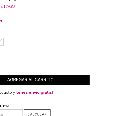
DE PAGO
is
L
roducto y
tenés envío gratis!
l CP:
envío
CAMBIAR CP
CALCULAR