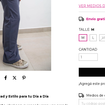
VER MEDIOS 
Envío grat
TALLE:
M
M
L
X
CANTIDAD
¡Agregá este p
Entregas para e
Medios de 
d y Estilo para tu Día a Día