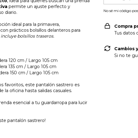
cto
, ideal para quienes buscan una prenda
tiva
permite un ajuste perfecto y
No sé mi código pos
o diario.
pción ideal para la primavera,
Compra p
con prácticos bolsillos delanteros para
Tus datos 
ncluye bolsillos traseros.
Cambios y
Si no te gu
dera 120 cm / Largo 105 cm
dera 135 cm / Largo 105 cm
adera 150 cm / Largo 105 cm
 favoritos, este pantalón sastrero es
 la oficina hasta salidas casuales.
nda esencial a tu guardarropa para lucir
ste pantalón sastrero!