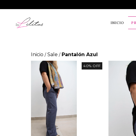
INICIO
P
Inicio
Sale
Pantalón Azul
/
/
40
%
OFF