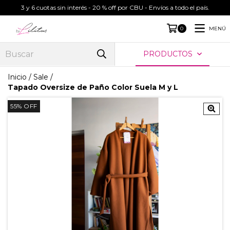
3 y 6 cuotas sin interés - 20 % off por CBU - Envíos a todo el país.
MENÚ
0
PRODUCTOS
Inicio
/
Sale
/
Tapado Oversize de Paño Color Suela M y L
55
%
OFF